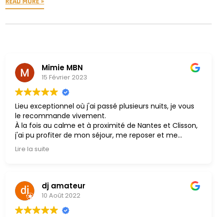
READ MORE »
Mimie MBN
15 Février 2023
Lieu exceptionnel où j'ai passé plusieurs nuits, je vous
le recommande vivement.
À la fois au calme et à proximité de Nantes et Clisson,
j'ai pu profiter de mon séjour, me reposer et me
ressourcer.
Lire la suite
En pleine nature, j'ai pu également découvrir la vie à la
ferme, avec leurs animaux, en leur donnant à manger
(une première pour moi !)
L'accueil de Maud & Yohann est formidable, des hôtes
dj amateur
absolument adorables, leur discrétion, leur
10 Août 2022
bienveillance et leur gentillesse m'ont donné l'envie de
revenir très prochainement.